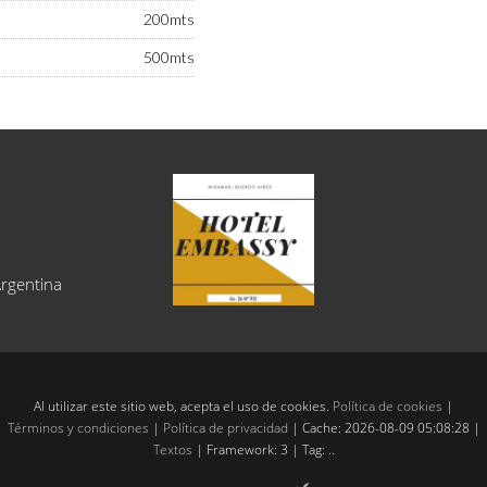
200mts
500mts
Argentina
Al utilizar este sitio web, acepta el uso de cookies.
Política de cookies
|
Términos y condiciones
|
Política de privacidad
|
Cache: 2026-08-09 05:08:28 |
Textos
|
Framework: 3 |
Tag:
..