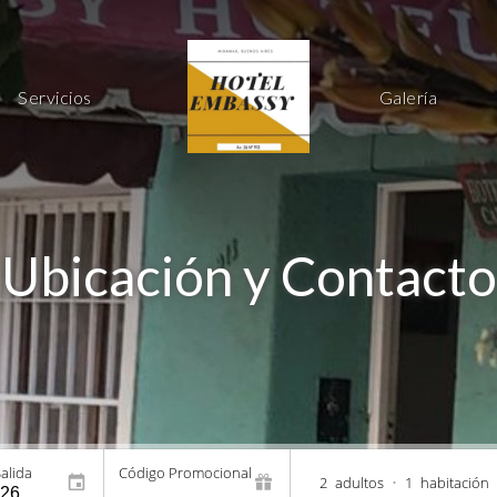
Servicios
Galería
Ubicación y Contacto
alida
Código Promocional
2
adultos
•
1
habitación