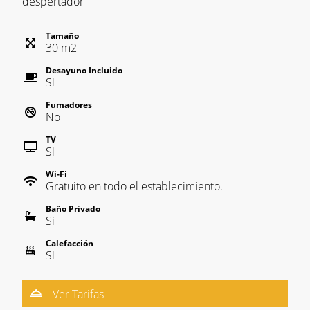
despertador
Tamaño
30
m
2
Desayuno Incluido
Si
Fumadores
No
TV
Si
Wi-Fi
Gratuito en todo el establecimiento.
Baño Privado
Si
Calefacción
Si
Ver Tarifas