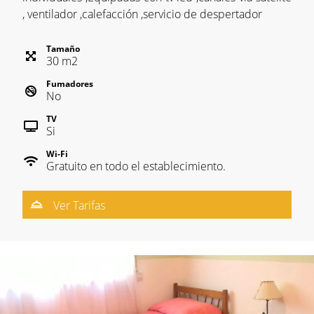
, ventilador ,calefacción ,servicio de despertador
Tamaño
30
m
2
Fumadores
No
TV
Si
Wi-Fi
Gratuito en todo el establecimiento.
Ver Tarifas