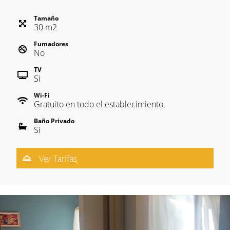
Tamaño
30
m
2
Fumadores
No
TV
Si
Wi-Fi
Gratuito en todo el establecimiento.
Baño Privado
Si
Ver Tarifas