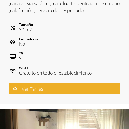
,canales vía satélite , caja fuerte ,ventilador, escritorio
,calefacción , servicio de despertador
Tamaño
30
m
2
Fumadores
No
TV
Si
Wi-Fi
Gratuito en todo el establecimiento.
Ver Tarifas